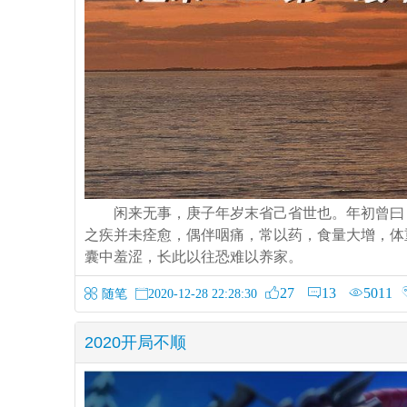
闲来无事，庚子年岁末省己省世也。年初曾曰
之疾并未痊愈，偶伴咽痛，常以药，食量大增，体
囊中羞涩，长此以往恐难以养家。
27
13
5011
随笔
2020-12-28 22:28:30
2020开局不顺