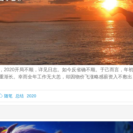
，2020开局不顺，详见日志。如今反省确不顺。于己而言，年
重渐长。幸而全年工作无大恙，却因物价飞涨略感薪资入不敷出
随笔
总结
2020