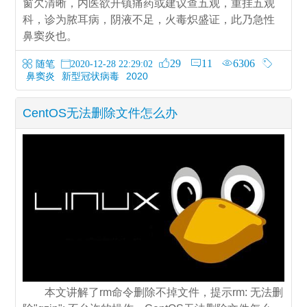
窗欠清晰，内医欲开镇痛药或建议查五观，重挂五观
科，诊为脓耳病，阴液不足，火毒炽盛证，此乃急性
鼻窦炎也。
29
11
6306
随笔
2020-12-28 22:29:02
鼻窦炎
新型冠状病毒
2020
CentOS无法删除文件怎么办
本文讲解了rm命令删除不掉文件，提示rm: 无法删