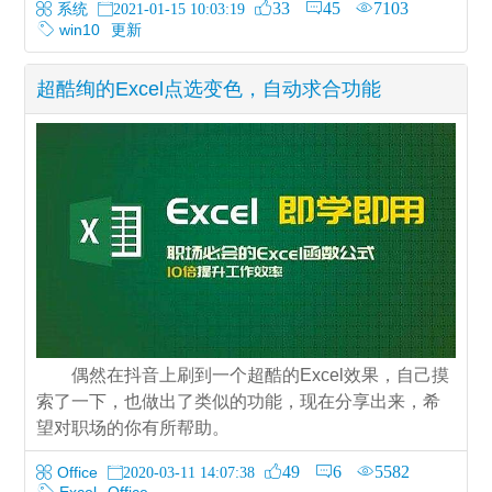
33
45
7103
系统
2021-01-15 10:03:19
win10
更新
超酷绚的Excel点选变色，自动求合功能
偶然在抖音上刷到一个超酷的Excel效果，自己摸
索了一下，也做出了类似的功能，现在分享出来，希
望对职场的你有所帮助。
49
6
5582
Office
2020-03-11 14:07:38
Excel
Office