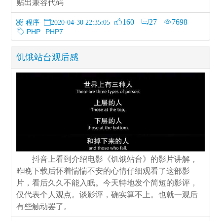
贴出兼容代码
160
27
7698
程序
2020-04-30 22:35:05
PHP
PHP7
饥饿站台观后感
抖音上看到介绍电影《饥饿站台》的影片讲解，
昨晚下载后怀着惴惴不安的心情仔细观看了这部影
片，看后久久不能入眠。今天特地发个简短的影评，
仅代表个人观点。谈影评，确实算不上。也就一观后
有些触动罢了。