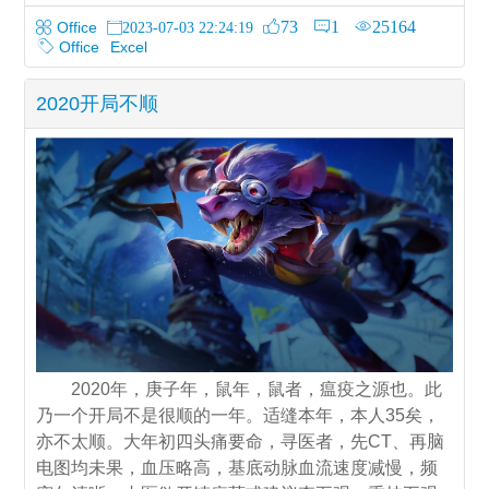
73
1
25164
Office
2023-07-03 22:24:19
Office
Excel
2020开局不顺
2020年，庚子年，鼠年，鼠者，瘟疫之源也。此
乃一个开局不是很顺的一年。适缝本年，本人35矣，
亦不太顺。大年初四头痛要命，寻医者，先CT、再脑
电图均未果，血压略高，基底动脉血流速度减慢，频