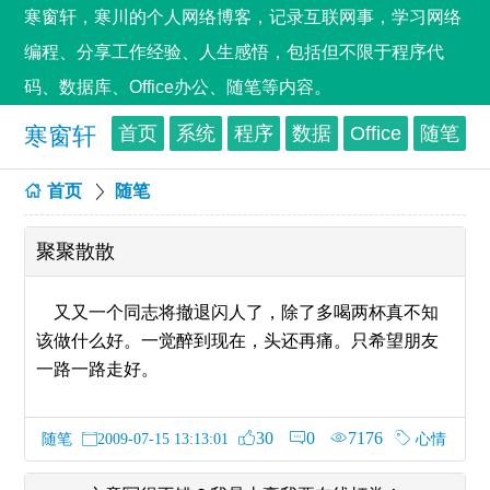
寒窗轩，寒川的个人网络博客，记录互联网事，学习网络
编程、分享工作经验、人生感悟，包括但不限于程序代
码、数据库、Office办公、随笔等内容。
寒窗轩
首页
系统
程序
数据
Office
随笔
首页
随笔
聚聚散散
又又一个同志将撤退闪人了，除了多喝两杯真不知
该做什么好。一觉醉到现在，头还再痛。只希望朋友
一路一路走好。
30
0
7176
随笔
心情
2009-07-15 13:13:01