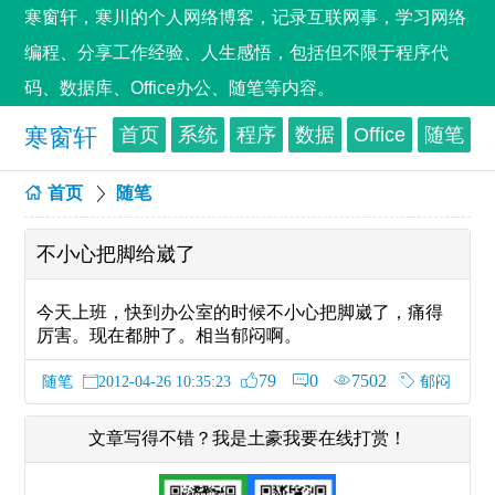
寒窗轩，寒川的个人网络博客，记录互联网事，学习网络
编程、分享工作经验、人生感悟，包括但不限于程序代
码、数据库、Office办公、随笔等内容。
寒窗轩
首页
系统
程序
数据
Office
随笔
首页
随笔
不小心把脚给崴了
今天上班，快到办公室的时候不小心把脚崴了，痛得
厉害。现在都肿了。相当郁闷啊。
79
0
7502
随笔
郁闷
2012-04-26 10:35:23
文章写得不错？我是土豪我要在线打赏！