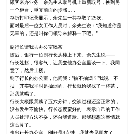
顾客来办业务，余先生从取号机上重新取号，换到另
一个柜台，重复前面的步骤……
存折打印记录显示，余先生一共存取了25次。
面对最后一位女工作人员时，余先生说：“我知道你是
无辜的，还是叫你们领导来解释一下吧。”
副行长请我去办公室喝茶
随后，银行一位副行长从楼上下来。余先生说——
行长姓赵，很客气，让我去他办公室里谈一下。我同
意了，然后上楼。
到了行长的办公室，他问我：“抽不抽烟？”我说，不
抽，其实我平时是抽烟的。行长就给我找了一杯茶，
那我就喝了。
行长大概跟我聊了五六分钟，交谈过程还蛮正常的，
没有发生不愉快。行长态度蛮好的，表示自己的工作
人员处理方法不妥，还向我道歉。那我想想这事情就
这么算了。
走出行长办公室，刚好是3点钟，我就去见朋友了。